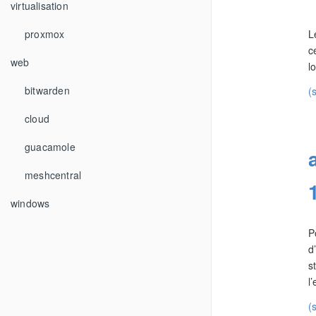
virtualisation
proxmox
L
c
web
l
bitwarden
(
cloud
guacamole
meshcentral
windows
P
d
s
l
(