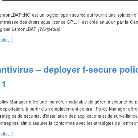
emonLDAP::NG est un logiciel open source qui fournit une solution d’a
entralisée des droits sous licence GPL. Il est créé en 2004 par la Ge
ogiciel LemonLDAP
(Wikipédia)
.
suite…)
antivirus – deployer f-secure pol
11
olicy Manager offre une manière modulable de gérer la sécurité de pl
’exploitation, à partir d’un emplacement central. Policy Manager offre l
tratégies de sécurité, d’installation des applications et de surveillan
’entreprise afin d’assurer la conformité avec les stratégies de l’entrepr
suite…)