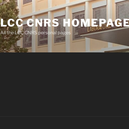
LCC CNRS HOMEPAG
All the LCC CNRS personal pages